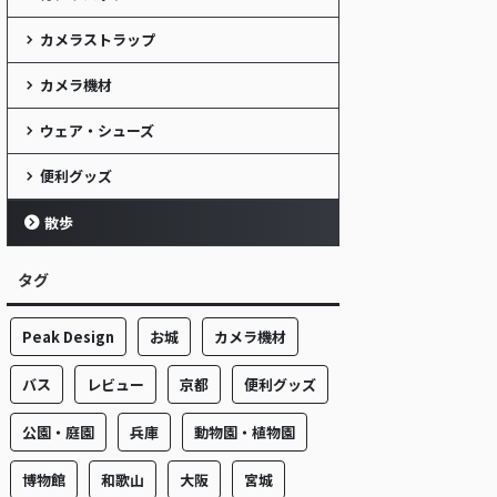
カメラストラップ
カメラ機材
ウェア・シューズ
便利グッズ
散歩
タグ
Peak Design
お城
カメラ機材
バス
レビュー
京都
便利グッズ
公園・庭園
兵庫
動物園・植物園
博物館
和歌山
大阪
宮城