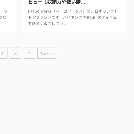
ビュー【収納力や使い勝...
ブーツ
PaaGo Works（パーゴワークス）は、日本のアウト
ツな
ドアブランドです。ハイキングや登山用のアイテム
を数多く販売してい ...
2
3
4
Next »