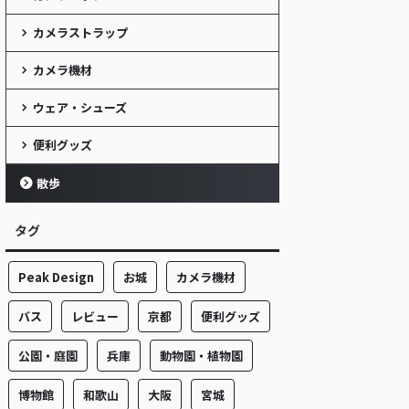
カメラストラップ
カメラ機材
ウェア・シューズ
便利グッズ
散歩
タグ
Peak Design
お城
カメラ機材
バス
レビュー
京都
便利グッズ
公園・庭園
兵庫
動物園・植物園
博物館
和歌山
大阪
宮城