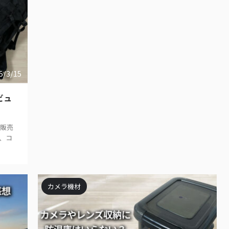
5/3/15
ビュ
を販売
、コ
カメラ機材