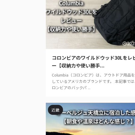
202
コロンビアのワイルドウッド30Lをレ
ー【収納力や使い勝手...
Columbia（コロンビア）は、アウトドア用品
しているアメリカのブランドです。 本記事では
ロンビアのバックパ ...
近畿