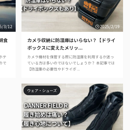
5/3/12
2025/2/19
朝食
カメラ収納に防湿庫はいらない？【ドライ
ボックスに変えたメリッ...
ホテ
カメラ機材を保管する際に防湿庫を利用するか迷っ
ので
ている方は多いのではないでしょうか？ 本記事では
【防湿庫の必要性やドライボ ...
ウェア・シューズ