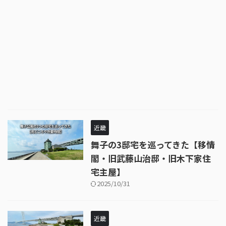
近畿
舞子の3邸宅を巡ってきた【移情
閣・旧武藤山治邸・旧木下家住
宅主屋】
2025/10/31
近畿