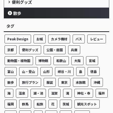
便利グッズ
散歩
タグ
Peak Design
お城
カメラ機材
バス
レビュー
京都
便利グッズ
公園・庭園
兵庫
動物園・植物園
博物館
和歌山
大阪
宮城
富山
山・登山
山形
峡谷・川
島
徳島
散歩
旅行プラン
服装
東京
水族館
沖縄
海
温泉
湖・池
滋賀
滝
神社・寺
福井
福岡
群馬
船旅
花
茨城
観光スポット