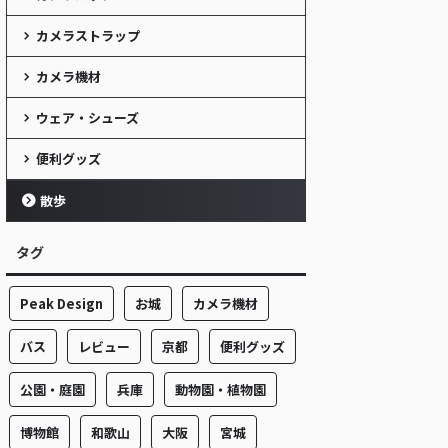
カメラストラップ
カメラ機材
ウェア・シューズ
便利グッズ
散歩
タグ
Peak Design
お城
カメラ機材
バス
レビュー
京都
便利グッズ
公園・庭園
兵庫
動物園・植物園
博物館
和歌山
大阪
宮城