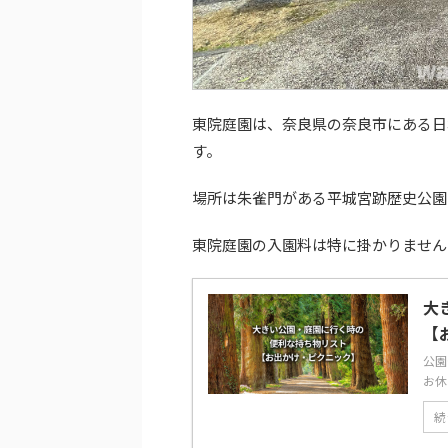
東院庭園は、奈良県の奈良市にある日
す。
場所は朱雀門がある平城宮跡歴史公園
東院庭園の入園料は特に掛かりません
大
【
公園
お休
続