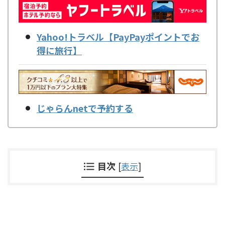
Yahoo!トラベル【PayPayポイントでお
得に旅行】
じゃらんnetで予約する
目次
[
表示
]