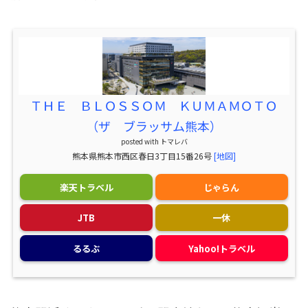
ＴＨＥ ＢＬＯＳＳＯＭ ＫＵＭＡＭＯＴＯ
（ザ ブラッサム熊本）
posted with
トマレバ
熊本県熊本市西区春日3丁目15番26号
[地図]
楽天トラベル
じゃらん
JTB
一休
るるぶ
Yahoo!トラベル