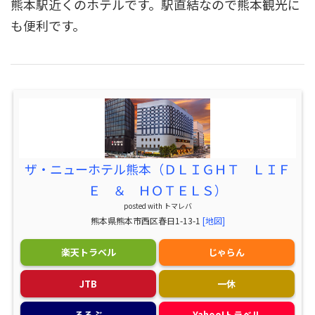
熊本駅近くのホテルです。駅直結なので熊本観光に
も便利です。
ザ・ニューホテル熊本（ＤＬＩＧＨＴ ＬＩＦ
Ｅ ＆ ＨＯＴＥＬＳ）
posted with
トマレバ
熊本県熊本市西区春日1-13-1
[地図]
楽天トラベル
じゃらん
JTB
一休
るるぶ
Yahoo!トラベル