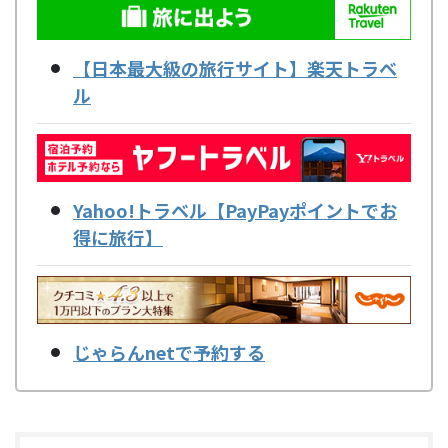
【日本最大級の旅行サイト】楽天トラベ
ル
Yahoo!トラベル【PayPayポイントでお
得に旅行】
じゃらんnetで予約する