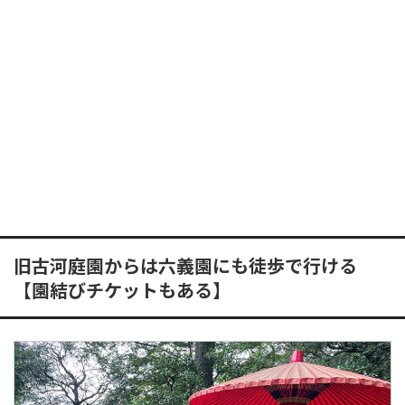
旧古河庭園からは六義園にも徒歩で行ける
【園結びチケットもある】