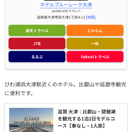
ホテルブルーレーク大津
posted with
トマレバ
滋賀県大津市浜大津1丁目4-12
[地図]
楽天トラベル
じゃらん
JTB
一休
るるぶ
Yahoo!トラベル
びわ湖浜大津駅近くのホテル。比叡山や延暦寺観光
に便利です。
滋賀 大津｜比叡山・琵琶湖
を観光する1泊2日モデルコ
ース【車なし・1人旅】