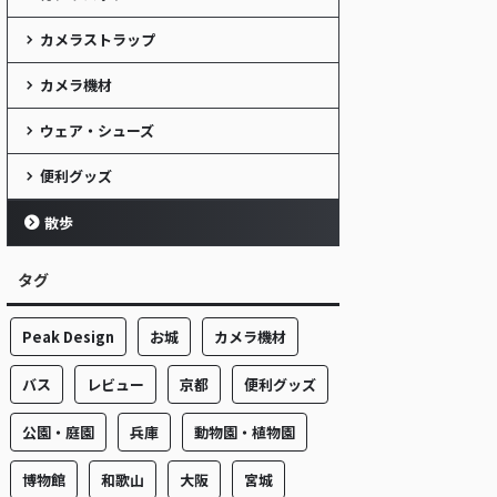
カメラストラップ
カメラ機材
ウェア・シューズ
便利グッズ
散歩
タグ
Peak Design
お城
カメラ機材
バス
レビュー
京都
便利グッズ
公園・庭園
兵庫
動物園・植物園
博物館
和歌山
大阪
宮城