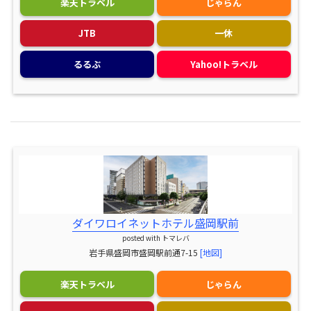
楽天トラベル
じゃらん
JTB
一休
るるぶ
Yahoo!トラベル
ダイワロイネットホテル盛岡駅前
posted with
トマレバ
岩手県盛岡市盛岡駅前通7-15
[地図]
楽天トラベル
じゃらん