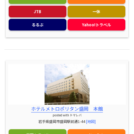
JTB
一休
るるぶ
Yahoo!トラベル
ホテルメトロポリタン盛岡 本館
posted with
トマレバ
岩手県盛岡市盛岡駅前通1-44
[地図]