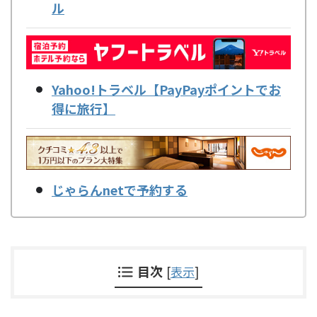
ル
Yahoo!トラベル【PayPayポイントでお
得に旅行】
じゃらんnetで予約する
目次
[
表示
]