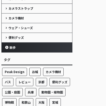
カメラストラップ
カメラ機材
ウェア・シューズ
便利グッズ
散歩
タグ
Peak Design
お城
カメラ機材
バス
レビュー
京都
便利グッズ
公園・庭園
兵庫
動物園・植物園
博物館
和歌山
大阪
宮城