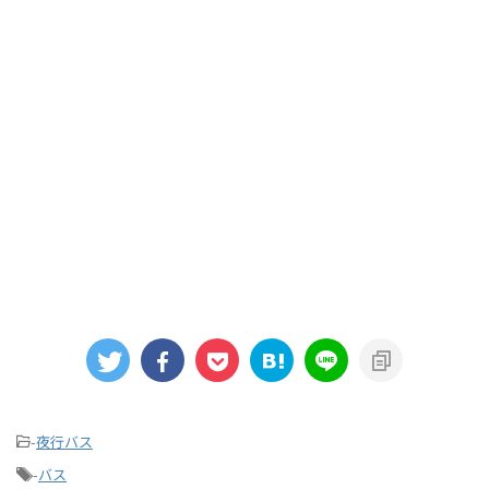
-
夜行バス
-
バス