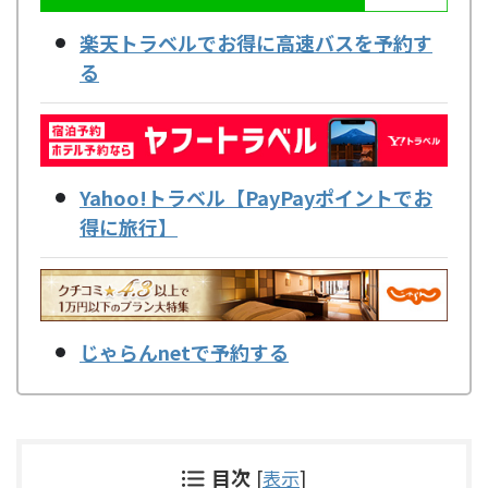
楽天トラベルでお得に高速バスを予約す
る
Yahoo!トラベル【PayPayポイントでお
得に旅行】
じゃらんnetで予約する
目次
[
表示
]