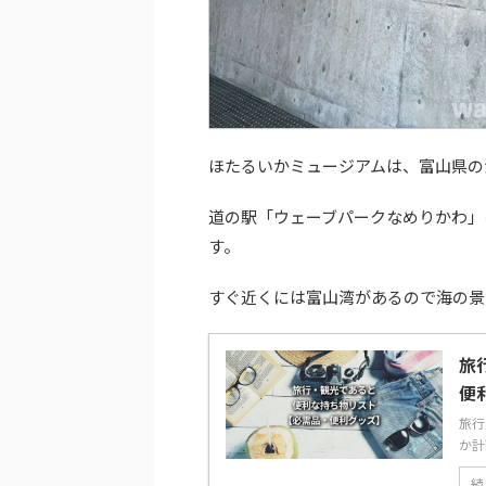
ほたるいかミュージアムは、富山県の
道の駅「ウェーブパークなめりかわ」
す。
すぐ近くには富山湾があるので海の景
旅
便
旅行
か計
続