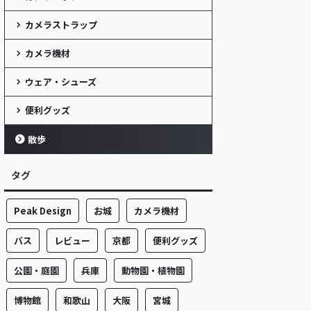
カメラストラップ
カメラ機材
ウェア・シューズ
便利グッズ
散歩
タグ
Peak Design
お城
カメラ機材
バス
レビュー
京都
便利グッズ
公園・庭園
兵庫
動物園・植物園
博物館
和歌山
大阪
宮城