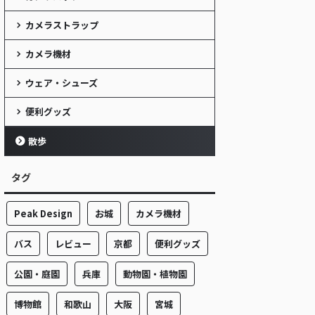
カメラストラップ
カメラ機材
ウェア・シューズ
便利グッズ
散歩
タグ
Peak Design
お城
カメラ機材
バス
レビュー
京都
便利グッズ
公園・庭園
兵庫
動物園・植物園
博物館
和歌山
大阪
宮城