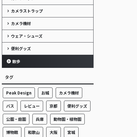
カメラストラップ
カメラ機材
ウェア・シューズ
便利グッズ
散歩
タグ
Peak Design
お城
カメラ機材
バス
レビュー
京都
便利グッズ
公園・庭園
兵庫
動物園・植物園
博物館
和歌山
大阪
宮城