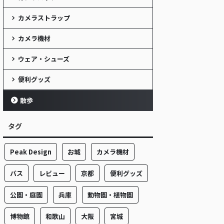
カメラストラップ
カメラ機材
ウェア・シューズ
便利グッズ
散歩
タグ
Peak Design
お城
カメラ機材
バス
レビュー
京都
便利グッズ
公園・庭園
兵庫
動物園・植物園
博物館
和歌山
大阪
宮城