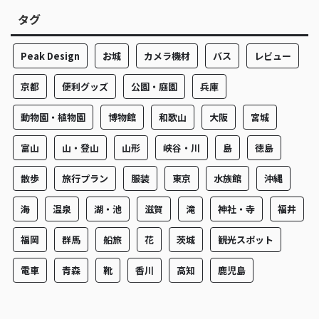
タグ
Peak Design
お城
カメラ機材
バス
レビュー
京都
便利グッズ
公園・庭園
兵庫
動物園・植物園
博物館
和歌山
大阪
宮城
富山
山・登山
山形
峡谷・川
島
徳島
散歩
旅行プラン
服装
東京
水族館
沖縄
海
温泉
湖・池
滋賀
滝
神社・寺
福井
福岡
群馬
船旅
花
茨城
観光スポット
電車
青森
靴
香川
高知
鹿児島