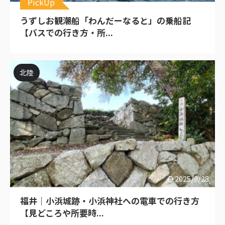
PickUp
うずしお観潮船「わんだーなると」の乗船記
【バスでの行き方・所...
北陸
2025/9/28
福井｜小浜城跡・小浜神社への電車での行き方
【見どころや所要時...