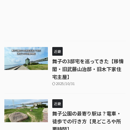
近畿
舞子の3邸宅を巡ってきた【移情
閣・旧武藤山治邸・旧木下家住
宅主屋】
2025/10/31
近畿
舞子公園の最寄り駅は？電車・
徒歩での行き方【見どころや所
要時間】